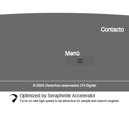
Contacto
Menú
¿Quiénes Somos?
© 2025 Derechos reservados CH Digital.
Optimized by Seraphinite Accelerator
Turns on site high speed to be attractive for people and search engines.