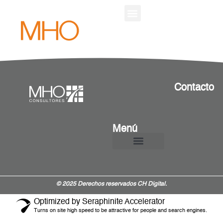
¿QUIÉNES SOMOS?
Contacto
Menú
¿Quiénes Somos?
© 2025 Derechos reservados CH Digital.
Optimized by Seraphinite Accelerator
Turns on site high speed to be attractive for people and search engines.