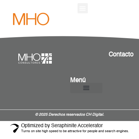
¿QUIÉNES SOMOS?
Contacto
Menú
¿Quiénes Somos?
© 2025 Derechos reservados CH Digital.
Optimized by Seraphinite Accelerator
Turns on site high speed to be attractive for people and search engines.